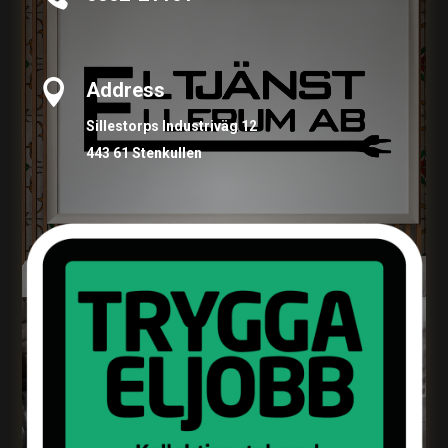

Address
Sillestorps Industriväg 12
443 61 Stenkullen