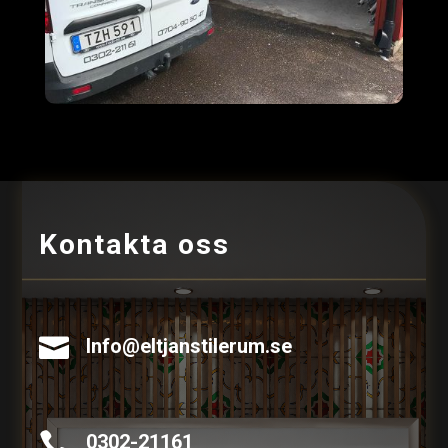
Kontakta oss

Info@eltjanstilerum.se

0302-21161